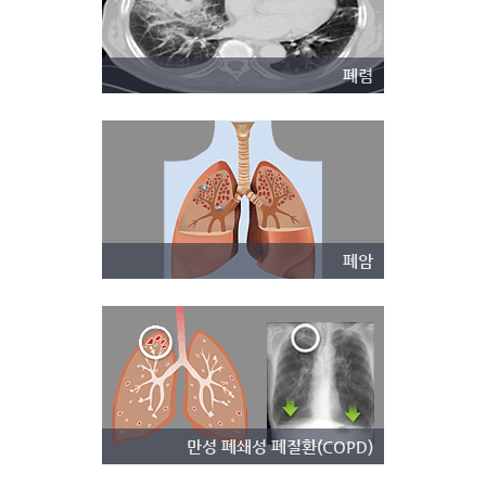
폐렴
폐암
만성 폐쇄성 폐질환(COPD)