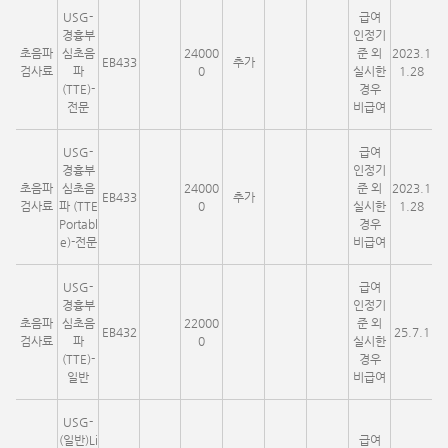
USG-
급여
경흉부
인정기
초음파
심초음
24000
준 외
2023.1
EB433
추가
검사료
파
0
실시한
1.28
(TTE)-
경우
전문
비급여
USG-
급여
경흉부
인정기
초음파
심초음
24000
준 외
2023.1
EB433
추가
검사료
파 (TTE
0
실시한
1.28
Portabl
경우
e)-전문
비급여
USG-
급여
경흉부
인정기
초음파
심초음
22000
준 외
EB432
25.7.1
검사료
파
0
실시한
(TTE)-
경우
일반
비급여
USG-
(일반)Li
급여