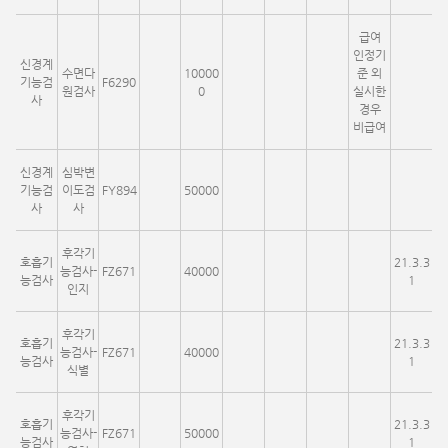
급여
인정기
신경계
수면다
10000
준 외
기능검
F6290
원검사
0
실시한
사
경우
비급여
신경계
심박변
기능검
이도검
FY894
50000
사
사
후각기
호흡기
21.3.3
능검사-
FZ671
40000
능검사
1
인지
후각기
호흡기
21.3.3
능검사-
FZ671
40000
능검사
1
식별
후각기
호흡기
21.3.3
능검사-
FZ671
50000
능검사
1