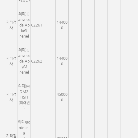
핵검진)
의뢰)G
anglios
기타검
14400
ide Ab
CZ261
사
0
IgG
panel
의뢰)G
anglios
기타검
14400
ide Ab
CZ262
사
0
IgM
panel
의뢰)M
DM2
기타검
45000
FISH
사
0
(외래만
)
의뢰)Bo
rdetell
a
기타검