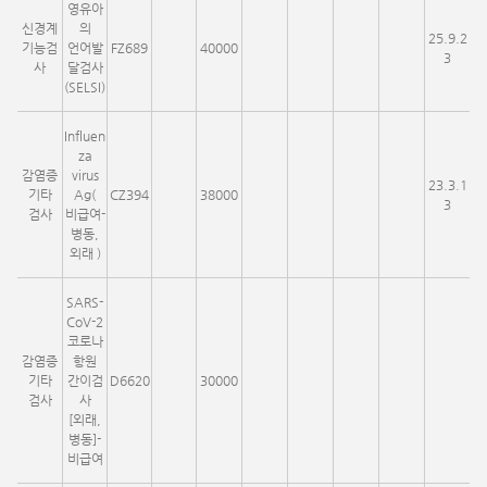
영유아
신경계
의
25.9.2
기능검
언어발
FZ689
40000
3
사
달검사
(SELSI)
Influen
za
감염증
virus
23.3.1
기타
Ag(
CZ394
38000
3
검사
비급여-
병동,
외래 )
SARS-
CoV-2
코로나
감염증
항원
기타
간이검
D6620
30000
검사
사
[외래,
병동]-
비급여