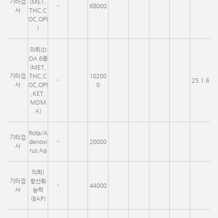
기타검
(MET,
-
68000
사
THC,C
OC,OPI
)
의뢰)D
OA 6종
(MET,
기타검
THC,C
10200
-
25.1.6
사
OC,OPI
0
,KET,
MDM
A)
Rota/A
기타검
denovi
-
20000
사
rus Ag
의뢰)
기타검
항산화
-
44000
사
능력
(BAP)