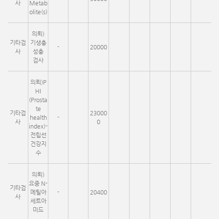
사
Metab
olite(s)
의뢰)
기타검
기생충
-
20000
사
성충
검사
의뢰)P
HI
(Prosta
te
기타검
23000
health
-
사
0
index)-
전립선
건강지
수
의뢰)
요중 N-
기타검
메틸아
-
20400
사
세트아
미드