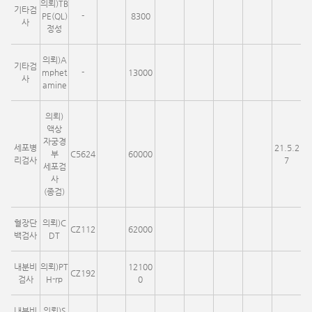
의뢰)TB
기타검
PE(QL)
-
8300
사
정성
의뢰)A
기타검
mphet
-
13000
사
amine
의뢰)
액상
자궁경
세포병
21.5.2
부
C5624
60000
리검사
7
세포검
사
(종검)
혈장단
의뢰)C
CZ112
62000
백검사
DT
내분비
의뢰)PT
12100
CZ192
검사
H-rp
0
내분비
의뢰)S