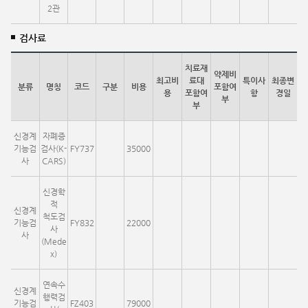
2관
검사료
치료재
약제비
최고비
료대
특이사
최종변
분류
명칭
코드
구분
비용
포함여
용
포함여
항
경일
부
부
신경계
자폐증
기능검
검사(K-
FY737
35000
사
CARS)
신경학
적
신경계
척도검
기능검
FY832
22000
사
사
(Mede
x)
연속수
신경계
행력검
기능검
FZ403
79000