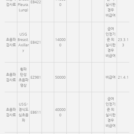
EB422
검사료
Pleura.
0
실시한
Lung)
경우
비급여
급여
USG
인정기
초음파
Breast.
14000
준 외
23.3.1
EB421
검사료
Axillar
0
실시한
3
y
경우
비급여
횡파
초음파
탄성
EZ981
50000
비급여
21.4.1
검사료
초음파
영상
급여
USG-
인정기
초음파
경식도
40000
준 외
EB611
검사료
심초음
0
실시한
파
경우
비급여