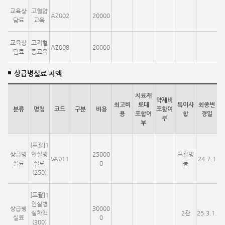
교육상
고혈압
AZ002
20000
담료
교육
교육상
고지혈
AZ008
20000
담료
증교육
상급병실료 차액
치료재
약제비
최고비
료대
특이사
최종변
분류
명칭
코드
구분
비용
포함여
용
포함여
항
경일
부
부
[포괄]1
상급병
인실병
25000
포괄병
VA011
24.7.1
실료
실료
0
동
(250)
[포괄]1
인실병
상급병
30000
실차액
2관
25.3.1.
실료
0
(300)