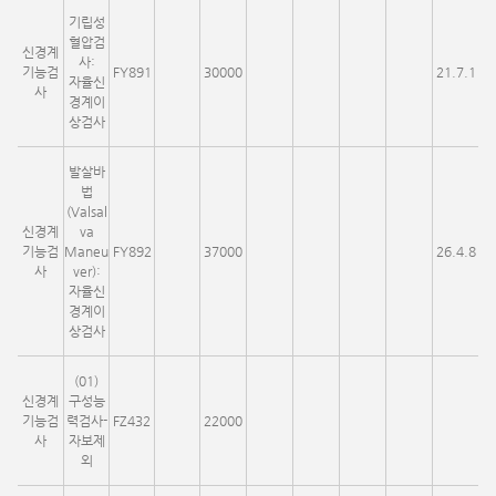
기립성
혈압검
신경계
사:
기능검
FY891
30000
21.7.1
자율신
사
경계이
상검사
발살바
법
(Valsal
신경계
va
기능검
Maneu
FY892
37000
26.4.8
사
ver):
자율신
경계이
상검사
(01)
신경계
구성능
기능검
력검사-
FZ432
22000
사
자보제
외