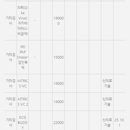
의뢰)Zi
ka
기타검
Virus(
19000
-
사
지카바
0
이러스-
비급여)
(비)
PAP
기타검
Smear-
-
15000
사
검진목
적
기타검
AITRIC
신의료
14000
사
S-VC
기술
기타검
AITRIC
신의료
14000
사
S-VC 2
기술
ECG
기타검
신의료
25.10.
BUDD
22000
사
기술
1
Y