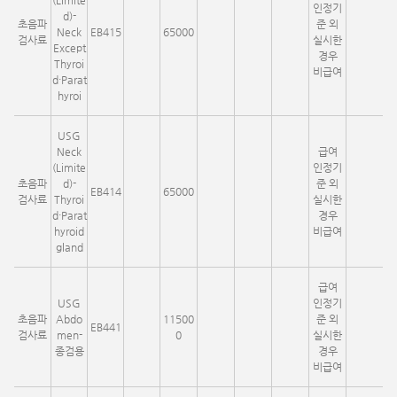
(Limite
인정기
d)-
초음파
준 외
Neck
EB415
65000
검사료
실시한
Except
경우
Thyroi
비급여
d·Parat
hyroi
USG
Neck
급여
(Limite
인정기
초음파
d)-
준 외
EB414
65000
검사료
Thyroi
실시한
d·Parat
경우
hyroid
비급여
gland
급여
USG
인정기
초음파
Abdo
11500
준 외
EB441
검사료
men-
0
실시한
종검용
경우
비급여