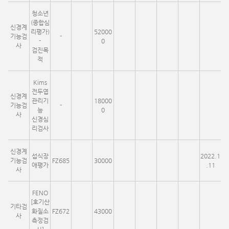
청소년
(종합심
신경계
리평가)
52000
기능검
-
-
0
사
검진목
적
Kims
전두엽
신경계
관리기
18000
기능검
-
능
0
사
신경심
리검사
신경계
섭식장
2022.1
기능검
FZ685
30000
애평가
.11
사
FENO
[호기산
기타검
화질소
FZ672
43000
사
측정검