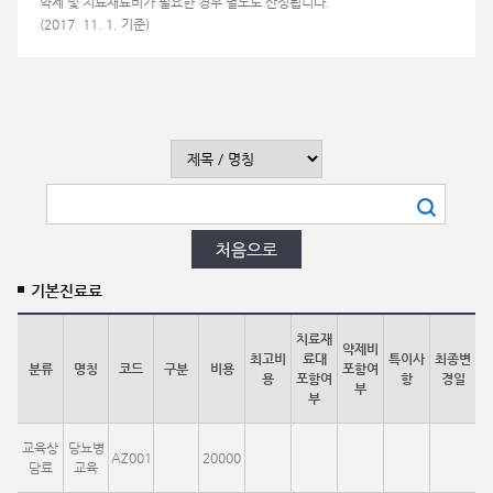
약제 및 치료재료비가 필요한 경우 별도로 산정됩니다.
(2017. 11. 1. 기준)
기본진료료
치료재
약제비
최고비
료대
특이사
최종변
분류
명칭
코드
구분
비용
포함여
용
포함여
항
경일
부
부
교육상
당뇨병
AZ001
20000
담료
교육