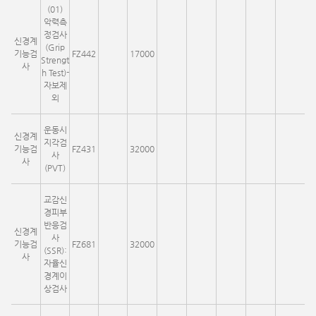
(01)
악력측
정검사
신경계
(Grip
기능검
FZ442
17000
Strengt
사
h Test)-
자보제
외
운동시
신경계
지각검
기능검
FZ431
32000
사
사
(PVT)
교감신
경피부
반응검
신경계
사
기능검
FZ681
32000
(SSR):
사
자율신
경계이
상검사