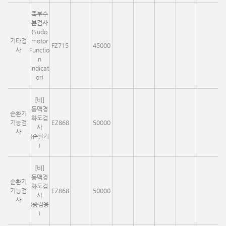
족부수
분검사
(Sudo
기타검
motor
FZ715
45000
사
Functio
n
Indicat
or)
[비]
동맥경
순환기
화도검
기능검
EZ868
50000
사
사
(순환기
)
[비]
동맥경
순환기
화도검
기능검
EZ868
50000
사
사
(종검용
)