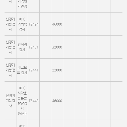
사
기억평
가면접
신경계
(01)
기능검
어휘력
FZ424
46000
사
검사
신경계
인식력
기능검
FZ431
32000
검사
사
신경계
페그보
기능검
FZ441
22000
드 검사
사
(01)
시각운
신경계
동통합
기능검
FZ443
46000
발달검
사
사
(VMI)
(01)