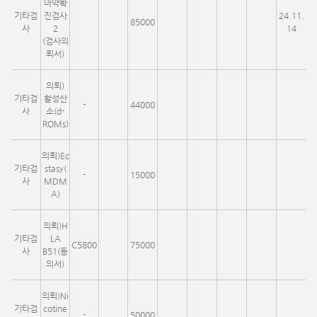
마약확
기타검
진검사
24.11.
85000
사
2
14
(검사의
뢰서)
의뢰)
기타검
활성산
-
44000
사
소(d-
ROMs)
의뢰)Ec
기타검
stasy(
-
15000
사
MDM
A)
의뢰)H
기타검
LA
C5800
75000
사
B51(동
의서)
의뢰)Ni
기타검
cotine
-
50000