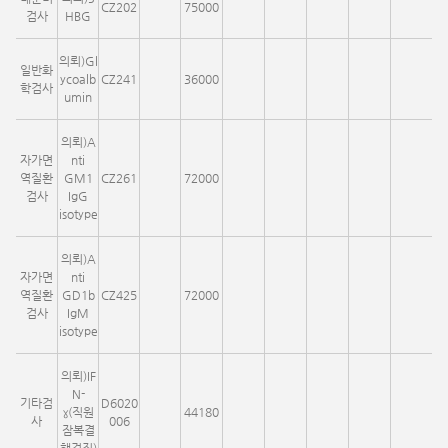
CZ202
75000
검사
HBG
의뢰)Gl
일반화
ycoalb
CZ241
36000
학검사
umin
의뢰)A
자가면
nti
역질환
GM1
CZ261
72000
검사
IgG
isotype
의뢰)A
자가면
nti
역질환
GD1b
CZ425
72000
검사
IgM
isotype
의뢰)IF
N-
기타검
D6020
γ(직원
44180
사
006
잠복결