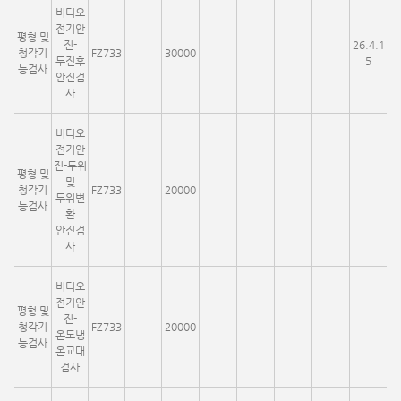
비디오
전기안
평형 및
진-
26.4.1
청각기
FZ733
30000
두진후
5
능검사
안진검
사
비디오
전기안
진-두위
평형 및
및
청각기
FZ733
20000
두위변
능검사
환
안진검
사
비디오
전기안
평형 및
진-
청각기
FZ733
20000
온도냉
능검사
온교대
검사