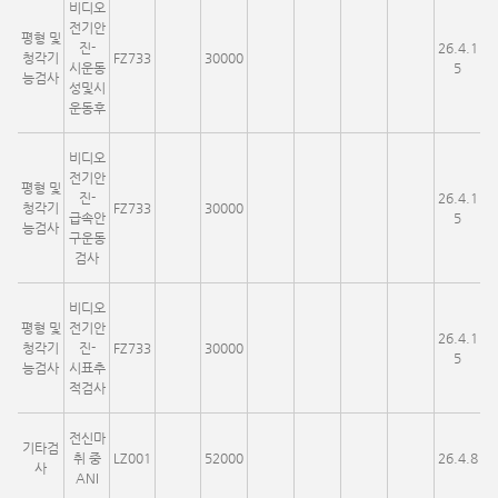
비디오
전기안
평형 및
진-
26.4.1
청각기
FZ733
30000
시운동
5
능검사
성및시
운동후
비디오
전기안
평형 및
진-
26.4.1
청각기
FZ733
30000
급속안
5
능검사
구운동
검사
비디오
평형 및
전기안
26.4.1
청각기
진-
FZ733
30000
5
능검사
시표추
적검사
전신마
기타검
취 중
LZ001
52000
26.4.8
사
ANI