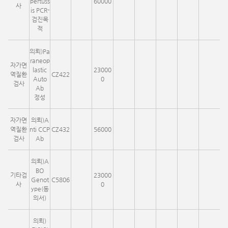
pertuss
60000
사
is PCR-
검진목
적
의뢰)Pa
raneop
자가면
lastic
23000
역질환
CZ422
Auto
0
검사
Ab
정성
자가면
의뢰)A
역질환
nti CCP
CZ432
56000
검사
Ab
의뢰)A
BO
기타검
23000
Genot
C5806
사
0
ype(동
의서)
의뢰)