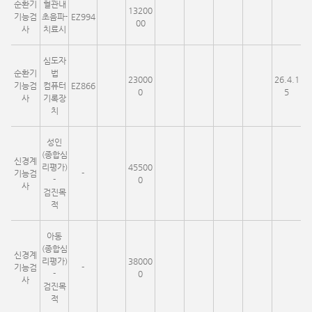
순환기
혈관내
13200
기능검
초음파-
EZ994
00
사
치료시
심도자
순환기
법
23000
26.4.1
기능검
컴퓨터
EZ866
0
5
사
기록장
치
성인
(종합심
신경계
리평가)
45500
기능검
-
-
0
사
검진목
적
아동
(종합심
신경계
리평가)
38000
기능검
-
-
0
사
검진목
적