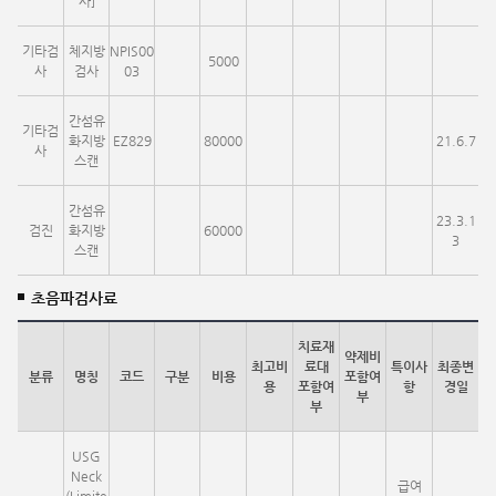
사]
기타검
체지방
NPIS00
5000
사
검사
03
간섬유
기타검
화지방
EZ829
80000
21.6.7
사
스캔
간섬유
23.3.1
검진
화지방
60000
3
스캔
초음파검사료
치료재
약제비
최고비
료대
특이사
최종변
분류
명칭
코드
구분
비용
포함여
용
포함여
항
경일
부
부
USG
Neck
급여