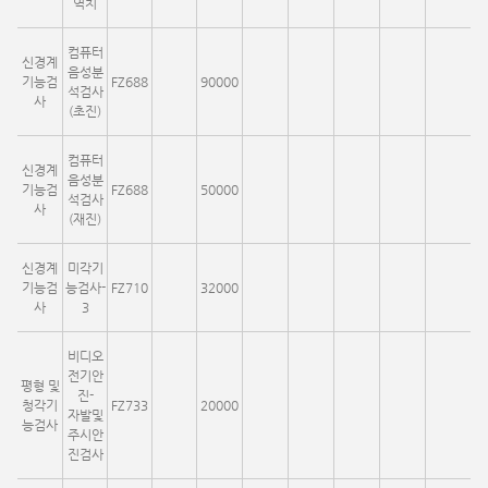
역치
컴퓨터
신경계
음성분
기능검
FZ688
90000
석검사
사
(초진)
컴퓨터
신경계
음성분
기능검
FZ688
50000
석검사
사
(재진)
신경계
미각기
기능검
능검사-
FZ710
32000
사
3
비디오
전기안
평형 및
진-
청각기
FZ733
20000
자발및
능검사
주시안
진검사