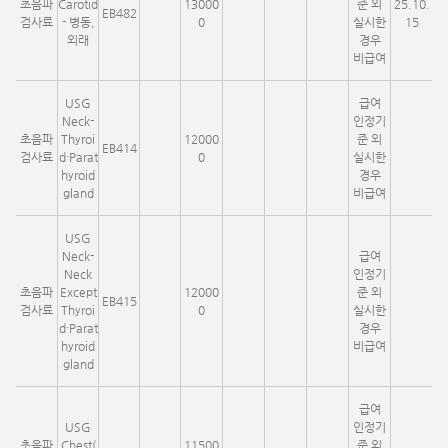
초음파
Carotid
13000
준 외
25.10.
EB482
검사료
- 병동,
0
실시한
15
외래
경우
비급여
USG
급여
Neck-
인정기
초음파
Thyroi
12000
준 외
EB414
검사료
d·Parat
0
실시한
hyroid
경우
gland
비급여
USG
Neck-
급여
Neck
인정기
초음파
Except
12000
준 외
EB415
검사료
Thyroi
0
실시한
d·Parat
경우
hyroid
비급여
gland
급여
USG
인정기
초음파
Chest(
11500
준 외