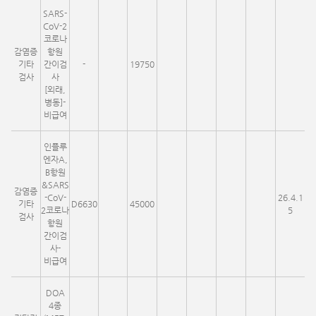
SARS-
CoV-2
코로나
감염증
항원
기타
간이검
-
19750
검사
사
[외래,
병동]-
비급여
인플루
엔자A,
B항원
&SARS
감염증
-CoV-
26.4.1
기타
D6630
45000
2코로나
5
검사
항원
간이검
사-
비급여
DOA
4종