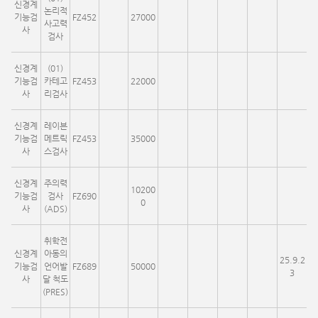
신경계
논리적
기능검
FZ452
27000
사고력
사
검사
신경계
(01)
기능검
카테고
FZ453
22000
사
리검사
신경계
레이븐
기능검
메트릭
FZ453
35000
사
스검사
신경계
주의력
10200
기능검
검사
FZ690
0
사
(ADS)
취학전
신경계
아동의
25.9.2
기능검
언어발
FZ689
50000
3
사
달 척도
(PRES)