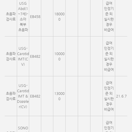
USG
급여
Abd(1
인정기
초음파
~7세)-
18000
준 외
EB458
검사료
소아
0
실시한
복부
경우
초음파
비급여
급여
USG-
인정기
초음파
Carotid
10000
준 외
EB482
검사료
IMT(C
0
실시한
V)
경우
비급여
급여
USG-
인정기
Carotid
초음파
13000
준 외
IMT &
EB482
21.6.7
검사료
0
실시한
Dopple
경우
r(CV)
비급여
급여
SONO
인정기