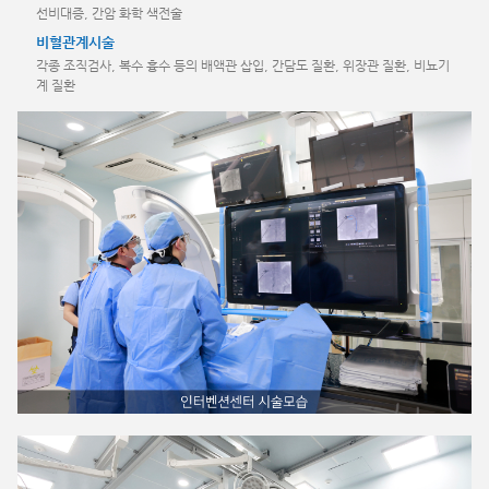
선비대증, 간암 화학 색전술
비혈관계시술
각종 조직검사, 복수 흉수 등의 배액관 삽입, 간담도 질환, 위장관 질환, 비뇨기
계 질환