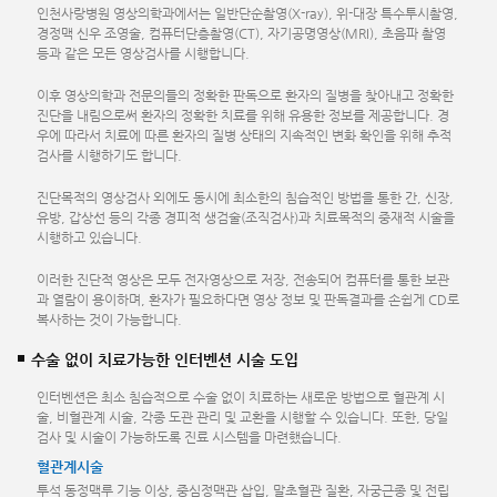
인천사랑병원 영상의학과에서는 일반단순촬영(X-ray), 위-대장 특수투시촬영,
경정맥 신우 조영술, 컴퓨터단층촬영(CT), 자기공명영상(MRI), 초음파 촬영
등과 같은 모든 영상검사를 시행합니다.
이후 영상의학과 전문의들의 정확한 판독으로 환자의 질병을 찾아내고 정확한
진단을 내림으로써 환자의 정확한 치료를 위해 유용한 정보를 제공합니다. 경
우에 따라서 치료에 따른 환자의 질병 상태의 지속적인 변화 확인을 위해 추적
검사를 시행하기도 합니다.
진단목적의 영상검사 외에도 동시에 최소한의 침습적인 방법을 통한 간, 신장,
유방, 갑상선 등의 각종 경피적 생검술(조직검사)과 치료목적의 중재적 시술을
시행하고 있습니다.
이러한 진단적 영상은 모두 전자영상으로 저장, 전송되어 컴퓨터를 통한 보관
과 열람이 용이하며, 환자가 필요하다면 영상 정보 및 판독결과를 손쉽게 CD로
복사하는 것이 가능합니다.
수술 없이 치료가능한 인터벤션 시술 도입
인터벤션은 최소 침습적으로 수술 없이 치료하는 새로운 방법으로 혈관계 시
술, 비혈관계 시술, 각종 도관 관리 및 교환을 시행할 수 있습니다. 또한, 당일
검사 및 시술이 가능하도록 진료 시스템을 마련했습니다.
혈관계시술
투석 동정맥루 기능 이상, 중심정맥관 삽입, 말초혈관 질환, 자궁근종 및 전립