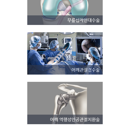
무릎십자인대수술
어깨관절경수술
어깨 역행성인공관절치환술