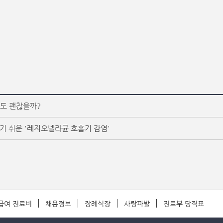
해도 괜찮을까?
기 쉬운 '레지오넬라균 호흡기 감염'
급여 진료비
채용정보
장례식장
사랑파발
진료부 당직표