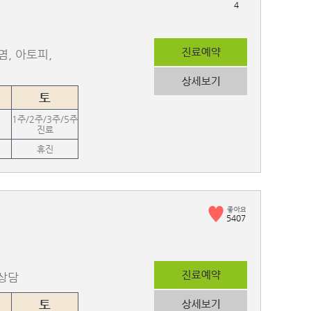
4
염, 아토피,
토
1주/2주/3주/5주
진료
휴진
5407
아상담
토