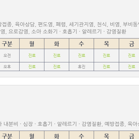
접종, 육아상담, 편도염, 폐렴, 세기관지염, 천식, 비염, 부비동
염, 요로감염, 소아 소화기 · 호흡기 · 알레르기 · 감염질환
구분
월
화
수
목
금
오전
진료
진료
진료
진료
진료
오후
진료
진료
휴진
진료
진료
 내분비 · 심장 · 호흡기 · 알레르기 · 감염질환, 예방접종, 육
구분
월
화
수
목
금