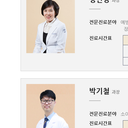
과장
전문진료분야
예방
장
진료시간표
박기철
과장
전문진료분야
소아
진료시간표