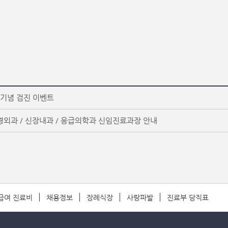
 기념 검진 이벤트
신경외과 / 신장내과 / 응급의학과 신임진료과장 안내
급여 진료비
채용정보
장례식장
사랑파발
진료부 당직표