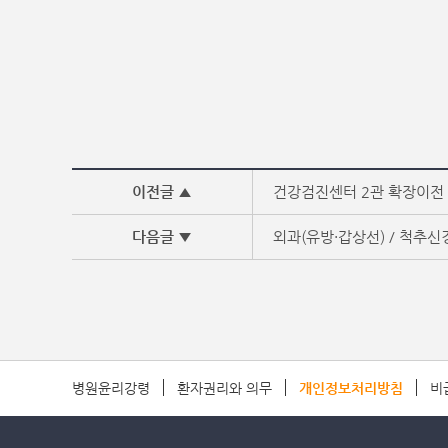
이전글 ▲
건강검진센터 2관 확장이전
다음글 ▼
외과(유방·갑상선) / 척추
병원윤리강령
환자권리와 의무
개인정보처리방침
비