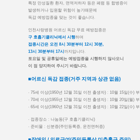
특정 만성질환 환자, 면역저하자 등은 폐렴 등 합병증이
발생하거나 입원할 위험이 높기때문에
독감 예방접종을 맞는 것이 좋습니다.
인천사랑병원 어르신 독감 무료 예방접종은
구 호흡기클리닉에서 시행
하며
접종시간은 오전 8시 30분부터 12시 30분,
13시 30분부터 17시
까지입니다.
토요일 및 공휴일에는 예방접종을 시행하지 않사오니
이 점 양지하여 주시기 바랍니다.
■어르신 독감 접종(거주 지역과 상관 없음)
· 75세 이상(1950년 12월 31일 이전 출생자) : 10월 15일(수) 
· 70세 이상(1955년 12월 31일 이전 출생자) : 10월 20일(월) 
· 65세 이상(1960년 12월 31일 이전 출생자) : 10월 22일(수) 
· 접종장소 : 나눔동(구 호흡기클리닉)
· 준비물 : 신분증(주민등록증, 운전면허증)
■장애인 / 의료급여(주민등록상 미추홀구 주민)